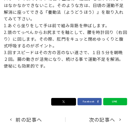
はなかなかできないこと。そのような方は、日頃の運動不足
解消に座ってできる『養動法（ようどうほう）』を取り入れ
てみて下さい。
1.あぐら坐りをして手は前で組み背筋を伸ばします。
2.頭のてっぺんからお尻までを軸として、腰を時計回り（右回
り）に回します。その際、肛門をキュッと閉めゆっくりと腹
式呼吸するのがポイント。
3.回すスピードはその方の苦のない速さで、１日５分を朝晩
２回。腸の動きが活発になり、続ける事で運動不足を解消。
便秘にも効果的です。
前の記事へ
次の記事へ