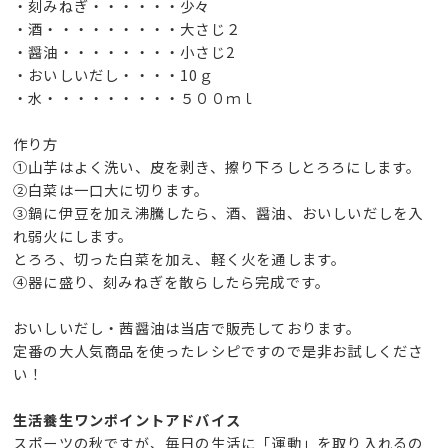
・刻みねぎ・・・・・・少々
・酒・・・・・・・・・大さじ２
・醤油・・・・・・・・小さじ2
・おいしいだし・・・・10ｇ
・水・・・・・・・・・５００ｍｌ
作り方
①山芋はよく洗い、皮を剥き、擦り下ろしとろろにします。
②白菜は一口大に切ります。
③鍋に伊豆を加え沸騰したら、酒、醤油、おいしいだしを入
れ弱火にします。
とろろ、切った白菜を加え、軽く火を通します。
④器に盛り、刻みねぎを散らしたら完成です。
おいしいだし・茜醤油は当店で販売しております。
定番の大人気商品を使ったレシピですので是非お試しくださ
い！
生活養生ワンポイントアドバイス
スポーツの秋ですが、毎日の生活に「運動」を取り入れるの