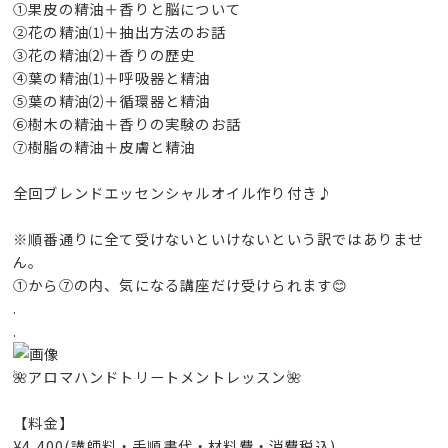
①果皮の精油＋香りと脳について
②花の精油⑴＋抽出方法のお話
③花の精油⑵＋香りの歴史
④葉の精油⑴＋呼吸器と精油
⑤葉の精油⑵＋循環器と精油
⑥樹木の精油＋香りの実験のお話
⑦樹脂の精油＋皮膚と精油
全回ブレンドエッセンシャルオイル作り付き♪
※順番通りに全て受けないといけないという訳ではありませ
ん。
①から⑦の内、気になる講座だけ受けられます😊
.
.
🌺アロマハンドトリートメントレッスン🌺
【料金】
¥4,400(講師料・手順書代・材料費・消費税込)