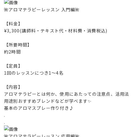
🌺アロマテラピーレッスン 入門編🌺
【料金】
¥3,300(講師料・テキスト代・材料費・消費税込)
【所要時間】
約2時間
【定員】
1回のレッスンにつき1～4名
【内容】
アロマテラピーとは何か、使用にあたっての注意点、活用法
用途別おすすめブレンドなどが学べます✨
基本のアロマスプレー作り付き♪
.
.
🌺アロマテラピーレッスン 応用編🌺