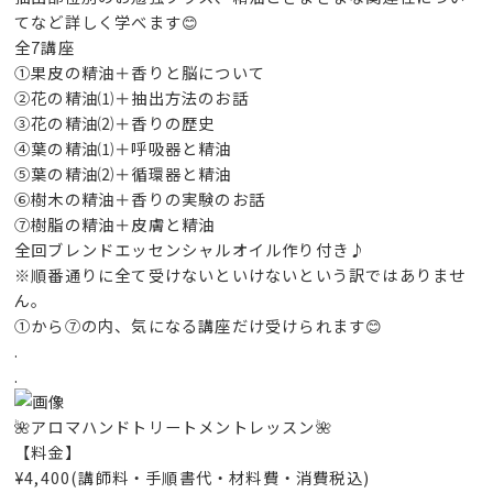
てなど詳しく学べます😊
全7講座
①果皮の精油＋香りと脳について
②花の精油⑴＋抽出方法のお話
③花の精油⑵＋香りの歴史
④葉の精油⑴＋呼吸器と精油
⑤葉の精油⑵＋循環器と精油
⑥樹木の精油＋香りの実験のお話
⑦樹脂の精油＋皮膚と精油
全回ブレンドエッセンシャルオイル作り付き♪
※順番通りに全て受けないといけないという訳ではありませ
ん。
①から⑦の内、気になる講座だけ受けられます😊
.
.
🌺アロマハンドトリートメントレッスン🌺
【料金】
¥4,400(講師料・手順書代・材料費・消費税込)