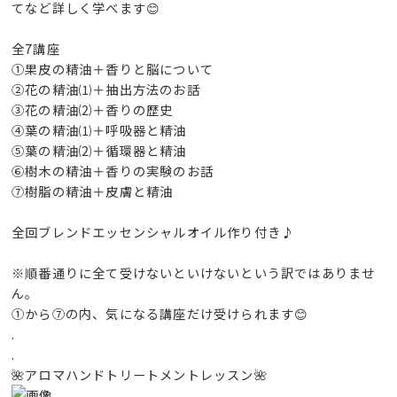
てなど詳しく学べます😊
全7講座
①果皮の精油＋香りと脳について
②花の精油⑴＋抽出方法のお話
③花の精油⑵＋香りの歴史
④葉の精油⑴＋呼吸器と精油
⑤葉の精油⑵＋循環器と精油
⑥樹木の精油＋香りの実験のお話
⑦樹脂の精油＋皮膚と精油
全回ブレンドエッセンシャルオイル作り付き♪
※順番通りに全て受けないといけないという訳ではありませ
ん。
①から⑦の内、気になる講座だけ受けられます😊
.
.
🌺アロマハンドトリートメントレッスン🌺