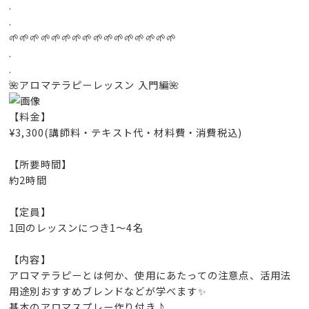
.
.
🌱🌱🌱🌱🌱🌱🌱🌱🌱🌱🌱🌱🌱🌱🌱🌱
.
.
🌺アロマテラピーレッスン 入門編🌺
【料金】
¥3,300(講師料・テキスト代・材料費・消費税込)
【所要時間】
約2時間
【定員】
1回のレッスンにつき1～4名
【内容】
アロマテラピーとは何か、使用にあたっての注意点、活用法
用途別おすすめブレンドなどが学べます✨
基本のアロマスプレー作り付き♪