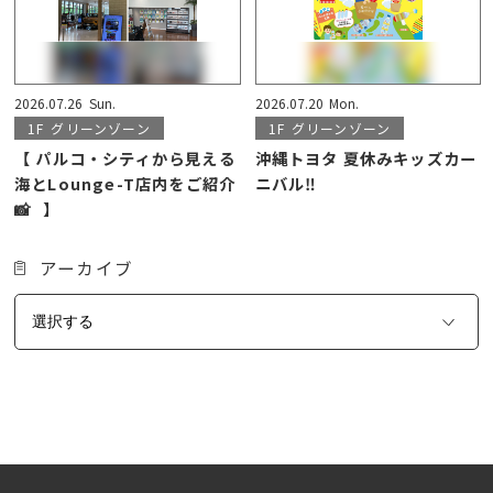
2026.07.26
Sun.
2026.07.20
Mon.
1F
グリーンゾーン
1F
グリーンゾーン
【 パルコ・シティから見える
沖縄トヨタ 夏休みキッズカー
海とLounge-T店内をご紹介
ニバル‼️
📸⠀】
アーカイブ