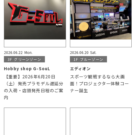
2026.06.22
Mon.
2026.06.20
Sat.
3F
グリーンゾーン
1F
ブルーゾーン
Hobby shop G-SouL
エディオン
【重要】2026年6月20日
スポーツ観戦するなら大画
（土）発売プラモデル遅延分
面！プロジェクター体験コー
の入荷・店頭発売日程のご案
ナー誕生
内