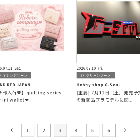
6.07.11
Sat.
2026.07.10
Fri.
F
オレンジゾーン
3F
グリーンゾーン
ND RED JAPAN
Hobby shop G-SouL
作入荷💖】quilting series
[重要] 7月11日（土）発売予
mini wallet❤︎
の新商品プラモデルに関...
1
2
3
4
5
6