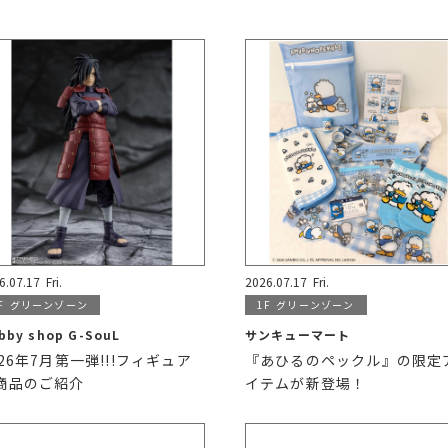
6.07.17
Fri.
2026.07.17
Fri.
F
グリーンゾーン
1F
グリーンゾーン
bby shop G-SouL
サンキューマート
026年7月第一弾!!!フィギュア
『あひるのペックル』の限定
商品のご紹介
イテムが新登場！