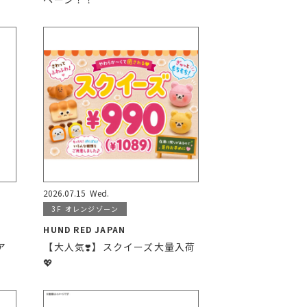
2026.07.15
Wed.
3F
オレンジゾーン
HUND RED JAPAN
ア
【大人気❣️】スクイーズ大量入荷
💖