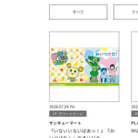
すべて
フ
2026.07.24
Fri.
202
1F
グリーンゾーン
2
サンキューマート
PL
『いないいないばあっ！』『み
MU
いつけた！』のオリジナ...