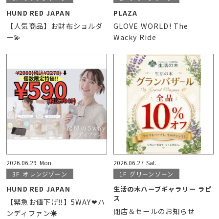
HUND RED JAPAN
PLAZA
【人気商品】お財布ショルダ
GLOVE WORLD! The
ー💫
Wacky Ride
2026.06.29
Mon.
2026.06.27
Sat.
3F
オレンジゾーン
1F
グリーンゾーン
HUND RED JAPAN
生活の木ハーブギャラリー ラピ
ス
【緊急お値下げ‼️】5WAY❤︎ハ
閉店＆セールのお知らせ
ンディファン☀️