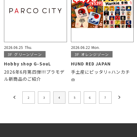
2026.06.25
Thu.
2026.06.22
Mon.
3F
グリーンゾーン
3F
オレンジゾーン
Hobby shop G-SouL
HUND RED JAPAN
2026年6月第四弾!!!プラモデ
手土産にピッタリ⭐️ハンカチ
ル新商品のご紹介
🧺
2
3
4
5
6
7