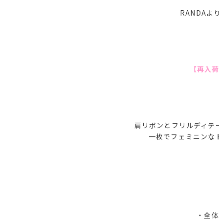
RANDA
【再入
肩リボンとフリルディテ
一枚でフェミニンな
・全体