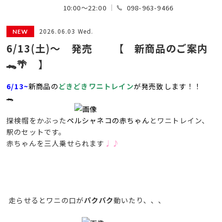
10:00～22:00
098-963-9466
2026.06.03 Wed.
6/13(土)～ 発売 【 新商品のご案内
🐊🌴 】
6/13~
新商品の
どきどきワニトレイン
が発売致します！！
🐊
探検帽をかぶった
ペルシャネコの赤ちゃん
とワニトレイン、
駅のセットです。
赤ちゃんを三人乗せられます
♩♪
走らせるとワニの口が
パクパク
動いたり、、、