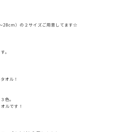
26～28cm）の２サイズご用意してます☆
ます。
のタオル！
の３色。
タオルです！