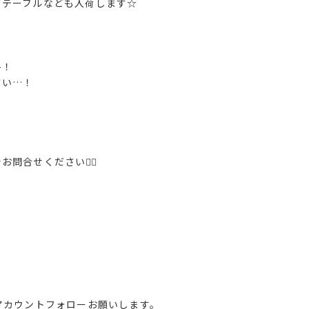
ドテーブルなども入荷します☆
、
ひ！
さい…！
合せください💁‍♀️
amアカウントフォローお願いします。