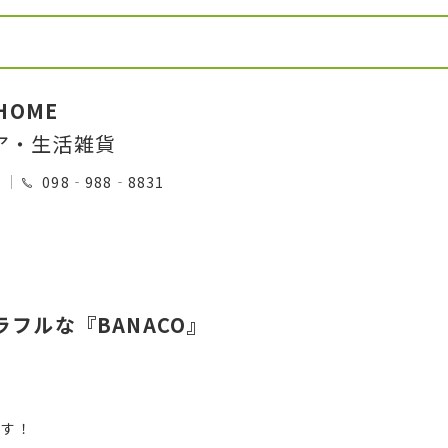
 HOME
ア・生活雑貨
0
098‐988‐8831
ラフルな『BANACO』
です！