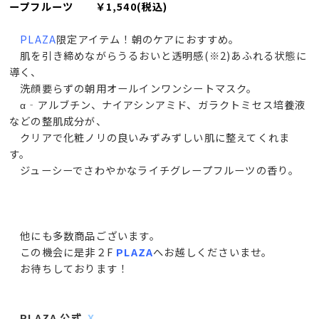
ープフルーツ ￥1,540(税込)
PLAZA
限定アイテム！朝のケアにおすすめ。
肌を引き締めながらうるおいと透明感(※2)あふれる状態に
導く、
洗顔要らずの朝用オールインワンシートマスク。
α‐アルブチン、ナイアシンアミド、ガラクトミセス培養液
などの整肌成分が、
クリアで化粧ノリの良いみずみずしい肌に整えてくれま
す。
ジューシーでさわやかなライチグレープフルーツの香り。
他にも多数商品ございます。
この機会に是非２F
PLAZA
へお越しくださいませ。
お待ちしております！
PLAZA 公式
X