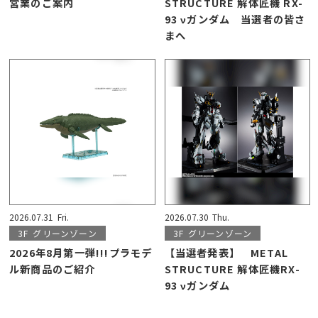
営業のご案内
STRUCTURE 解体匠機 RX-
93 νガンダム 当選者の皆さ
まへ
2026.07.31
Fri.
2026.07.30
Thu.
3F
グリーンゾーン
3F
グリーンゾーン
2026年8月第一弾!!!プラモデ
【当選者発表】 METAL
ル新商品のご紹介
STRUCTURE 解体匠機RX-
93 νガンダム