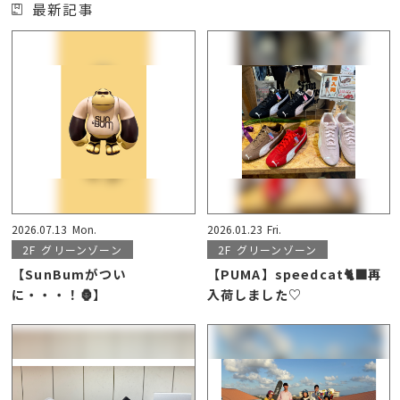
最新記事
2026.07.13
Mon.
2026.01.23
Fri.
2F
グリーンゾーン
2F
グリーンゾーン
【SunBumがつい
【PUMA】speedcat🐈‍⬛再
に・・・！🦍】
入荷しました♡