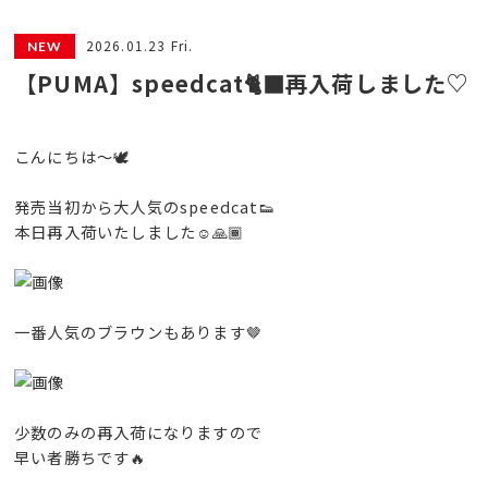
2026.01.23 Fri.
【PUMA】speedcat🐈‍⬛再入荷しました♡
こんにちは〜🕊️
発売当初から大人気のspeedcat👟
本日再入荷いたしました☺️🙏🏾
一番人気のブラウンもあります🤎
少数のみの再入荷になりますので
早い者勝ちです🔥