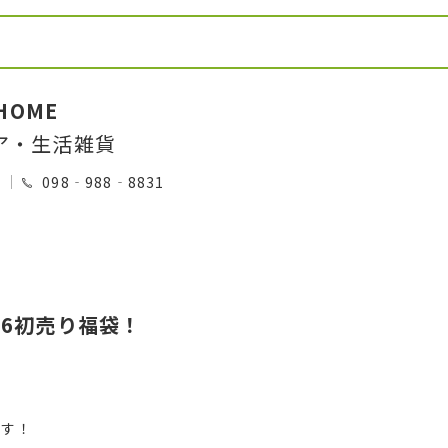
 HOME
ア・生活雑貨
0
098‐988‐8831
026初売り福袋！
です！