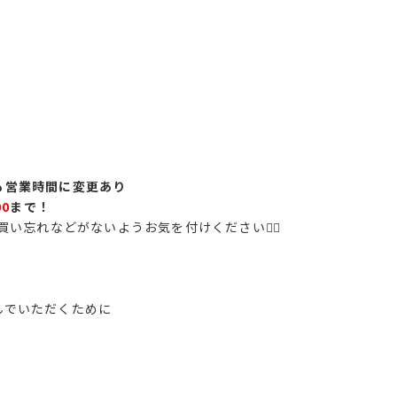
Eも営業時間に変更あり
00
まで！
忘れなどがないようお気を付けください🙇‍♀️
しんでいただくために