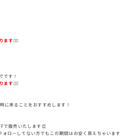
ります
🙇‍♀️
でです！
ります
🙇‍♀️
同時に来ることをおすすめします！
FFで販売いたします👏
amフォローしてない方でもこの期間はお安く買えちゃいます