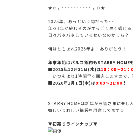
★✩.｡………………… ｡.✩★
2025年、あっという間だった…
年々1年が終わるのがすっごく早く感じる
日々バタバタしているせいなのかしら？
何はともあれ2025年よ！ありがとう！
年末年始はパルコ館内もSTARRY HOM
■2025年12月31日(水)は
10：00～21：
いつもより1時間早く閉店しますので、買い
■
2026年1月1日(木)は
9:00〜21:00
！
STARRY HOMEは新年から皆さまに楽
嬉しいうれしい福袋を用意してます☆
▼初売りラインナップ▼