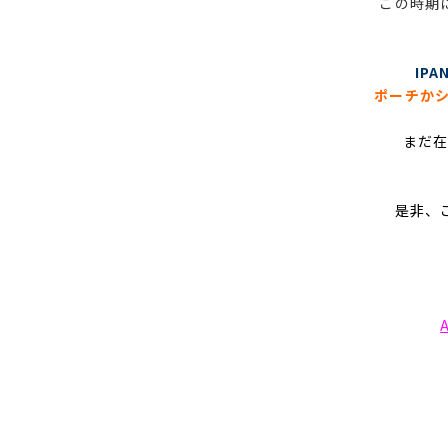
この時期
IPA
ポーチかシ
まだ
是非、