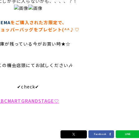
にしか手に入らないかも、、、、？！
NEMA
をご購入された方限定で、
ョッパーバッグをプレゼント(^^♪♡
在庫が残っている今がお買い時★☆
この機会店頭にてお試しください🎶
✔check✔
ABCMARTGRANDSTAGE♡