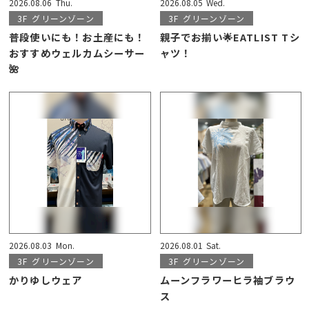
2026.08.06
Thu.
2026.08.05
Wed.
3F
グリーンゾーン
3F
グリーンゾーン
普段使いにも！お土産にも！
親子でお揃い🌟EATLIST Tシ
おすすめウェルカムシーサー
ャツ！
🌺
2026.08.03
Mon.
2026.08.01
Sat.
3F
グリーンゾーン
3F
グリーンゾーン
かりゆしウェア
ムーンフラワーヒラ袖ブラウ
ス