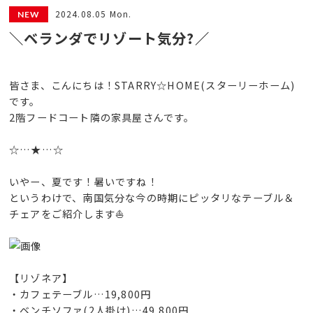
2024.08.05 Mon.
＼ベランダでリゾート気分?️／
皆さま、こんにちは！STARRY☆HOME(スターリーホーム)
です。
2階フードコート隣の家具屋さんです。
☆…★…☆
いやー、夏です！暑いですね！
というわけで、南国気分な今の時期にピッタリなテーブル＆
チェアをご紹介します⛵️
【リゾネア】
・カフェテーブル…19,800円
・ベンチソファ(2人掛け)…49,800円