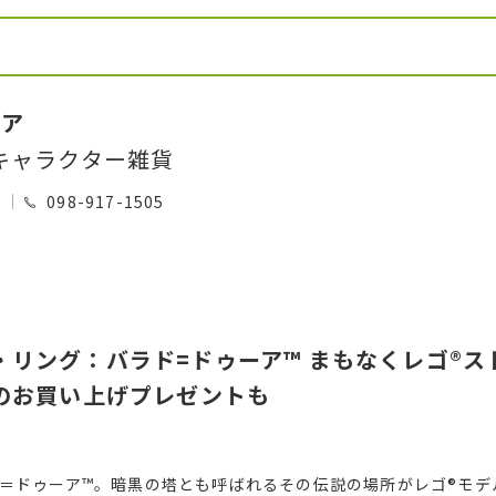
トア
キャラクター雑貨
0
098-917-1505
リング：バラド=ドゥーア™ まもなくレゴ®ス
のお買い上げプレゼントも
＝ドゥーア™。暗黒の塔とも呼ばれるその伝説の場所がレゴ®モデ