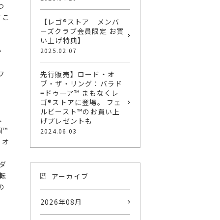
つ
すこ
【レゴ®ストア メンバ
ーズクラブ会員限定 お買
い上げ特典】
か
2025.02.07
フ
先行販売】ロード・オ
ブ・ザ・リング：バラド
=ドゥーア™ まもなくレ
ゴ®ストアに登場。 フェ
ルビースト™のお買い上
、
げプレゼントも
国™
2024.06.03
、オ
ダ
転
アーカイブ
の
2026年08月