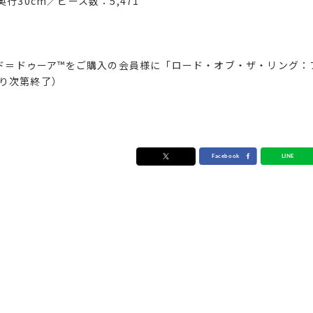
ｘ奥行30cm／ピース数：5,471
バラド＝ドゥーア™をご購入の会員様に「ロード・オブ・ザ・リング：
り次第終了）