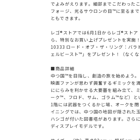
でよみがえります。細部までこだわった
フォージ、光るサウロンの目™に至るま
ともできます。
レゴ®ストアでは6月1日からレゴ®スト
ら、特別なお買い上げプレゼントを実施
10333 ロード・オブ・ザ・リング：
ェルビースト™」をプレゼント！（なくな
■商品詳細
中つ国™を目指し、創造の旅を始めよう。
映画ファンが思わず興奮するギミックを満
ににらみを利かせる大要塞を組み立て、ミ
ーク™、フロド、サム、ゴラム™など）と
1階には武器をつくるかじ場、オークを閉
イニングでは、中つ国の地図が隠された玉
ハシゴが付いた図書塔があります。さら
ディスプレイモデルです。