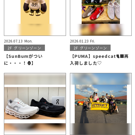
2026.07.13
Mon.
2026.01.23
Fri.
2F
グリーンゾーン
2F
グリーンゾーン
【SunBumがつい
【PUMA】speedcat🐈‍⬛再
に・・・！🦍】
入荷しました♡