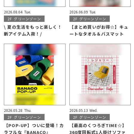
2026.08.04
Tue.
2026.06.09
Tue.
2F
グリーンゾーン
2F
グリーンゾーン
\ 夏の生活をもっと楽しく！
【まとめ買いがお得☆】キュ
新アイテム入荷！/
ートなタオル＆バスマット
2026.05.28
Thu.
2026.05.13
Wed.
2F
グリーンゾーン
2F
グリーンゾーン
【POP-UP】ついに登場！カ
【最高のくつろぎTIME☆】
ラフルな『BANACO』
360度回転式1人掛けソファ