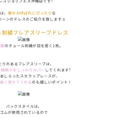
レスショップエメ沖縄店です?
は、
春のお呼ばれにぴったり
な
リーンのドレスのご紹介を致します☺️
⁡
ル刺繍フレアスリーブドレス
印象
のチュール刺繍が目を惹く1枚。
⁡
とりのあるフレアスリーブは、
の腕周りをしっかりカバー
してくれます?
にあしらったスカラップレースが、
長く見せてくれる
のも嬉しいポイント！
バックスタイルは、
ゴムが使用されているので