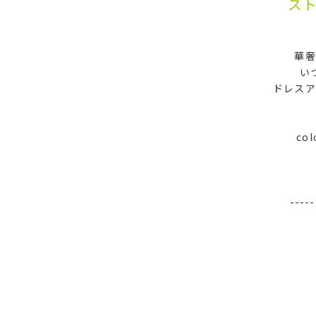
ス
華奢
い
ドレスア
col
----