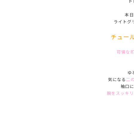
ド
本日
ライトグ
チュー
可憐な
ゆ
気になる
二
袖口
腕をスッキリ