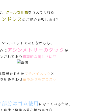
は、
クールな印象
を与えてくれる
インドレス
のご紹介を致します?
インシルエットでありながらも、
アシンメトリーのタック
心に
が
ンされており
構築的な美しさに♡
は露出を抑えた
プチハイネック
と
感
を組み合わせ
華やかさをプラス✨
中部分はゴム使用
になっているため、
く身体に馴染み着心地の良さ◎