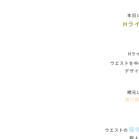
本日
Hラ
Hラ
ウエストを中
デザイ
襟元
透け
背
ウエストの
程よ