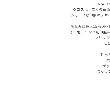
人気の
クロスは「二人の永
シャープな印象のデザ
ちなみに最大15%OF
その他、リング刻印無
マリッジ
ぜ
外出
ぜひ
スタッ