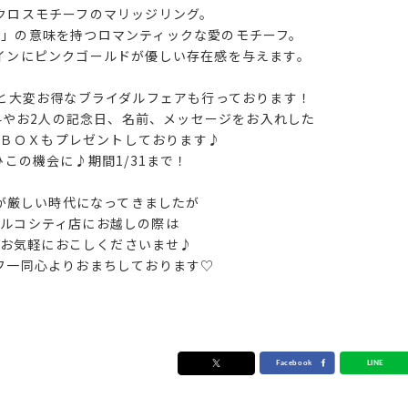
クロスモチーフのマリッジリング。
遠」の意味を持つロマンティックな愛のモチーフ。
インにピンクゴールドが優しい存在感を与えます。
Fと大変お得なブライダルフェアも行っております！
料やお2人の記念日、名前、メッセージをお入れした
ＢＯＸもプレゼントしております♪
ひこの機会に♪期間1/31まで！
が厳しい時代になってきましたが
パルコシティ店にお越しの際は
お気軽におこしくださいませ♪
フ一同心よりおまちしております♡