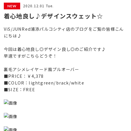
2020.12.01 Tue.
着心地良し♪デザインスウェット☆
ViS/JUNRed浦添パルコシティ店のブログをご覧の皆様こん
にちは♪
今回は着心地良し◎デザイン良し◎のご紹介です♪
早速ですがこちらどうぞ！
裏毛アシメレイヤード風プルオーバー
■PRICE：￥4,378
■COLOR：lightgreen/brack/white
■SIZE：FREE