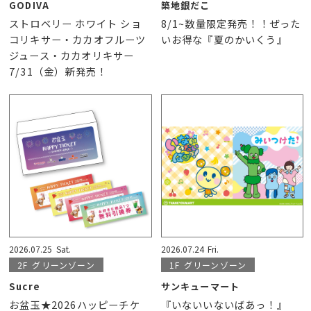
GODIVA
築地銀だこ
ストロベリー ホワイト ショ
8/1~数量限定発売！！ぜった
コリキサー・カカオフルーツ
いお得な『夏のかいくう』
ジュース・カカオリキサー
7/31（金）新発売！
2026.07.25
Sat.
2026.07.24
Fri.
2F
グリーンゾーン
1F
グリーンゾーン
Sucre
サンキューマート
お盆玉★2026ハッピーチケ
『いないいないばあっ！』