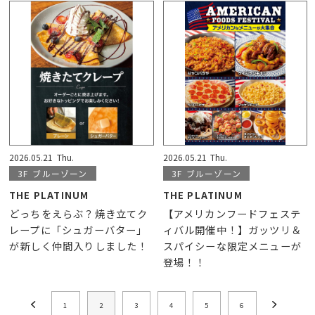
2026.05.21
Thu.
2026.05.21
Thu.
3F
ブルーゾーン
3F
ブルーゾーン
THE PLATINUM
THE PLATINUM
どっちをえらぶ？焼き立てク
【アメリカンフードフェステ
レープに「シュガーバター」
ィバル開催中！】ガッツリ＆
が新しく仲間入りしました！
スパイシーな限定メニューが
登場！！
1
2
3
4
5
6