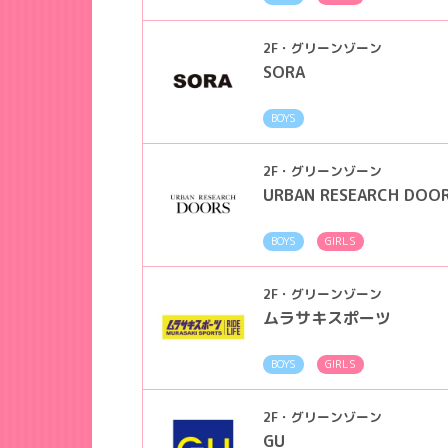
2F・グリーンゾーン
SORA
BOYS
2F・グリーンゾーン
URBAN RESEARCH DOO
BOYS
GIRLS
2F・グリーンゾーン
ムラサキスポーツ
BOYS
GIRLS
2F・グリーンゾーン
GU