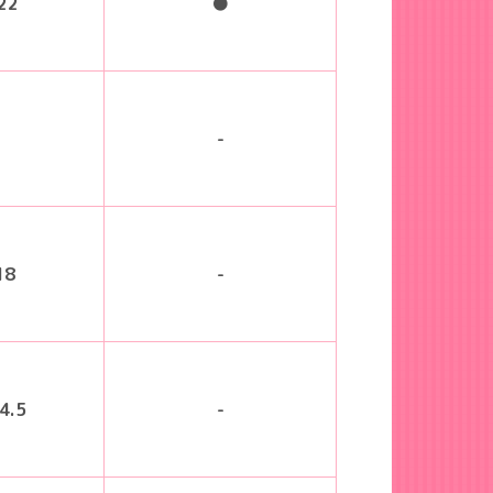
22
●
-
18
-
4.5
-