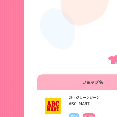
ショップ名
2F・グリーンゾーン
ABC-MART
BOYS
GIRLS