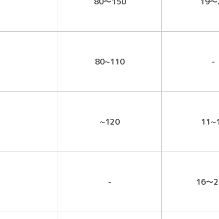
80～150
19～
80~110
-
~120
11~
-
16～2