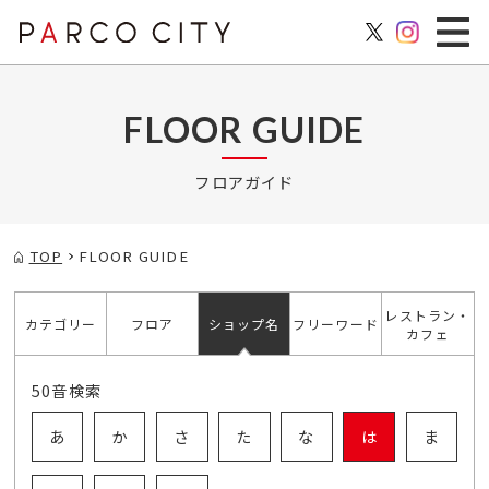
FLOOR GUIDE
フロアガイド
TOP
FLOOR GUIDE
レストラン・
カテゴリー
フロア
ショップ名
フリーワード
カフェ
50音検索
あ
か
さ
た
な
は
ま