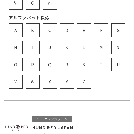
や
ら
わ
アルファベット検索
A
B
C
D
E
F
G
H
I
J
K
L
M
N
O
P
Q
R
S
T
U
V
W
X
Y
Z
3F・オレンジゾーン
HUND RED JAPAN