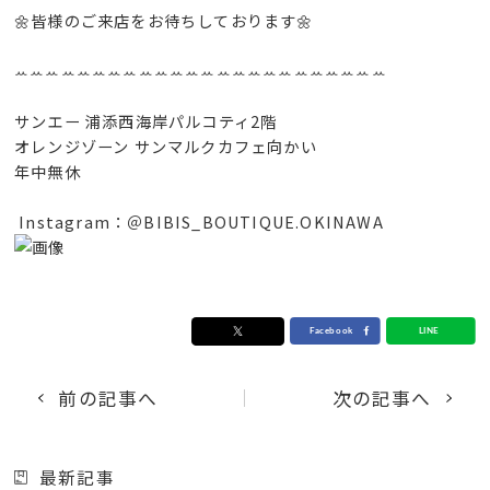
🌼皆様のご来店をお待ちしております🌼
ꕀꕀꕀꕀꕀꕀꕀꕀꕀꕀꕀꕀꕀꕀꕀꕀꕀꕀꕀꕀꕀꕀꕀꕀ
サンエー 浦添西海岸パルコティ2階
オレンジゾーン サンマルクカフェ向かい
年中無休
Instagram：＠BIBIS_BOUTIQUE.OKINAWA
前の記事へ
次の記事へ
最新記事