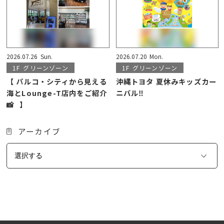
2026.07.26
Sun.
2026.07.20
Mon.
1F
グリーンゾーン
1F
グリーンゾーン
【 パルコ・シティから見える
沖縄トヨタ 夏休みキッズカー
海とLounge-T店内をご紹介
ニバル‼️
📸⠀】
アーカイブ