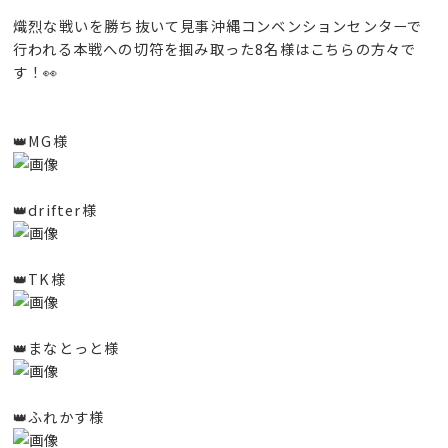
熾烈な戦いを勝ち抜いて見事沖縄コンベンションセンターで
行われる本戦への切符を掴み取った8名様はこちらの方々で
す！👀
👑MG様
👑drifter様
👑TK様
👑まなとっと様
👑ふれかす様