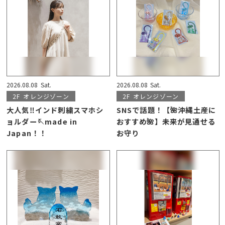
2026.08.08
Sat.
2026.08.08
Sat.
2F
オレンジゾーン
2F
オレンジゾーン
大人気‼︎インド刺繍スマホシ
SNSで話題！【🌺沖縄土産に
ョルダー🪡made in
おすすめ🌺】未来が見通せる
Japan！！
お守り