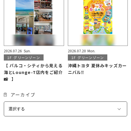
2026.07.26
Sun.
2026.07.20
Mon.
1F
グリーンゾーン
1F
グリーンゾーン
【 パルコ・シティから見える
沖縄トヨタ 夏休みキッズカー
海とLounge-T店内をご紹介
ニバル‼️
📸⠀】
アーカイブ