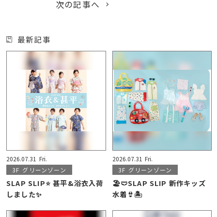
次の記事へ
最新記事
2026.07.31
Fri.
2026.07.31
Fri.
3F
グリーンゾーン
3F
グリーンゾーン
SLAP SLIP⭐️ 甚平&浴衣入荷
🏖️🩲SLAP SLIP 新作キッズ
しました✨
水着👙🏝️