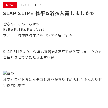
2026.07.31 Fri.
SLAP SLIP⭐️ 甚平&浴衣入荷しました✨
皆さん、こんにちは✨
BeBe Petits Pois Vert
サンエー浦添西海岸パルコシティ店です☺️
SLAP SLIPより、今年も👘浴衣&甚平👘が入荷しましたので
ご紹介させていただきます✨😆
オフホワイト系はイチゴとお花がちりばめられたふんわり甘
い雰囲気🍓🌸