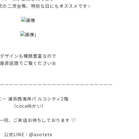
式の二次会等、特別な日にもオススメです✨
j
デザインも種類豊富なので
是非店頭でご覧ください🌼
ーーーーーーーーーーーーーーーーーーーーーーーー
エー 浦添西海岸パ ルコシティ2階
（coca向かい）
一同、ご来店お待ちしております ♡
公式LINE：@avotete