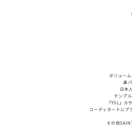
『
ボリューム
鼻
日本人
テンプル
『YSL』カサ
コーディネートにプ
その他SAI