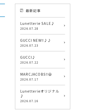
最新記事
Lunetterie SALE♪
2026.07.28
GUCCI NEW‼️♪♪
2026.07.23
GUCCI♪
2026.07.22
MARCJACOBS‼️😃
2026.07.17
Lunetterieオリジナル
♪
2026.07.16