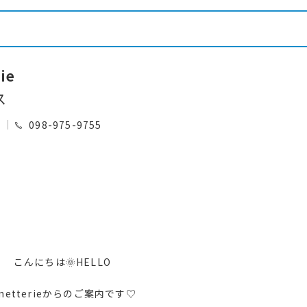
ie
ス
0
098-975-9755
こんにちは🌞HELLO
unetterieからのご案内です♡