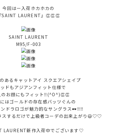
今回はー入荷ホカホカの
SAINT LAURENT』👏👏👏
SAINT LAURENT
M95/F-003
のあるキャットアイ スクエアシェイプ
パッドもアジアンフィット仕様で
のお顔にもフィット‼︎(^O^)👏👏
にはゴールドの存在感バッツぐんの
ンドラロゴが魅力的なサングラス🕶️‼︎‼︎
ラスするだけで上級者コーデの出来上がり😃♡♡
NT LAURENT新作入荷中でございます♡