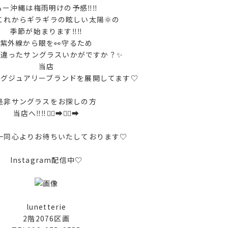
もー沖縄は梅雨明けの予感‼︎‼︎
これからギラギラの眩しい太陽🌞の
季節が始まります‼︎‼︎
紫外線から眼を👀守るため
と違ったサングラスいかがですか？✨
当店
ラグジュアリーブランドを展開してます♡
是非サングラスをお探しの方
当店へ‼︎‼︎🏃‍♀️‍➡️🏃‍♀️‍➡️
一同心よりお待ちいたしております♡
Instagram配信中♡
lunetterie
2階2076区画