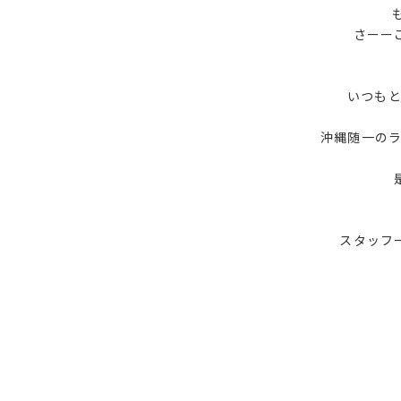
さーー
いつも
沖縄随一の
スタッフ