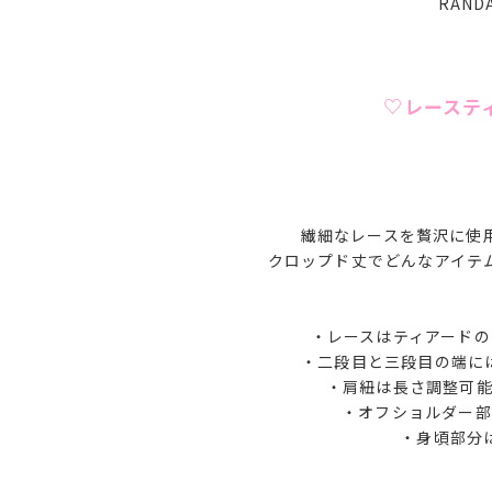
RAN
♡レーステ
繊細なレースを贅沢に使
クロップド丈でどんなアイテ
・レースはティアード
・二段目と三段目の端に
・肩紐は長さ調整可
・オフショルダー部
・身頃部分