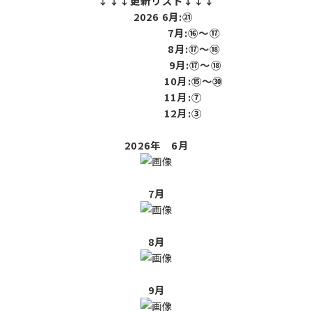
↓↓↓更新リスト↓↓↓
2026 6月:㉑
7月:⑯～⑰
8月:⑰～⑱
9月:⑰～⑱
10月:⑮～㉚
11月:⑦
12月:③
2026年 6月
7月
8月
9月