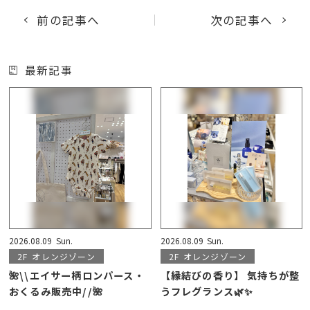
前の記事へ
次の記事へ
最新記事
2026.08.09
Sun.
2026.08.09
Sun.
2F
オレンジゾーン
2F
オレンジゾーン
🌺\\エイサー柄ロンパース・
【縁結びの香り】 気持ちが整
おくるみ販売中//🌺
うフレグランス🌿✨