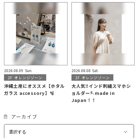
2026.08.09
Sun.
2026.08.08
Sat.
2F
オレンジゾーン
2F
オレンジゾーン
沖縄土産にオススメ【ホタル
大人気‼︎インド刺繍スマホシ
ガラス accessory】🫧
ョルダー🪡made in
Japan！！
アーカイブ