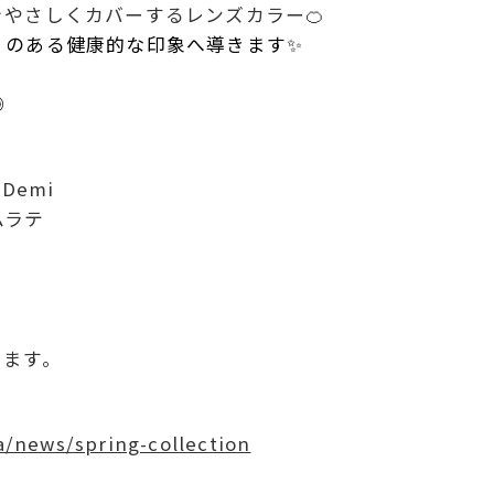
やさしくカバーするレンズカラー🍊
リのある健康的な印象へ導きます✨
、
◎
 Demi
ムラテ
ります。
a/news/spring-collection