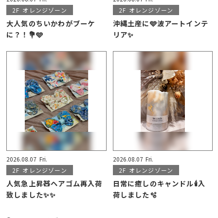
2F
オレンジゾーン
2F
オレンジゾーン
大人気のちいかわがブーケ
沖縄土産に🩵波アートインテ
に？！💐🩵
リア✨
2026.08.07
Fri.
2026.08.07
Fri.
2F
オレンジゾーン
2F
オレンジゾーン
人気急上昇🧸ヘアゴム再入荷
日常に癒しのキャンドル🕯️入
致しました✨✨
荷しました🫧