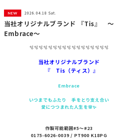
2026.04.18 Sat.
当社オリジナルブランド 『Tis』 ～
Embrace～
🫧🫧🫧🫧🫧🫧🫧🫧🫧🫧🫧🫧🫧🫧🫧🫧🫧
当社オリジナルブランド
『 Tis（ティス）』
Embrace
いつまでもふたり
手をとり支え合い
愛につつまれた人生を🌸✨
作製可能範囲#5～#23
0175-6026-0039 / PT900 K18PG