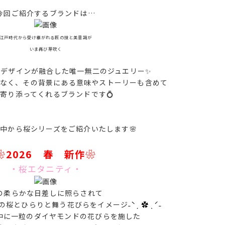
今回ご紹介するブランドは…
江戸時代から受け継がれる匠の技と美意識が
いま再び芽吹く
代デザインが融合した唯一無二のジュエリー✨
なく、その背景にある意味やストーリーも含めて
寄り添ってくれるブランドです💍
の中から桜シリーズをご紹介いたします🌸
❀2026 春 新作❀
・桜エタニティ・
の柔らかな日差しに照らされて
の桜とひらりと舞う花びらをイメージ
˗ˋˏ ✿ ˎˊ˗
中に一粒のダイヤモンドの花びらを施した