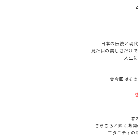
日本の伝統と現
見た目の美しさだけで
人生に
🌸今回はそ
春
きらきらと輝く満開
エタニティの