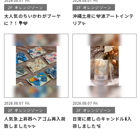
2026.08.07
Fri.
2026.08.07
Fri.
2F
オレンジゾーン
2F
オレンジゾーン
大人気のちいかわがブーケ
沖縄土産に🩵波アートインテ
に？！💐🩵
リア✨
2026.08.07
Fri.
2026.08.07
Fri.
2F
オレンジゾーン
2F
オレンジゾーン
人気急上昇🧸ヘアゴム再入荷
日常に癒しのキャンドル🕯️入
致しました✨✨
荷しました🫧