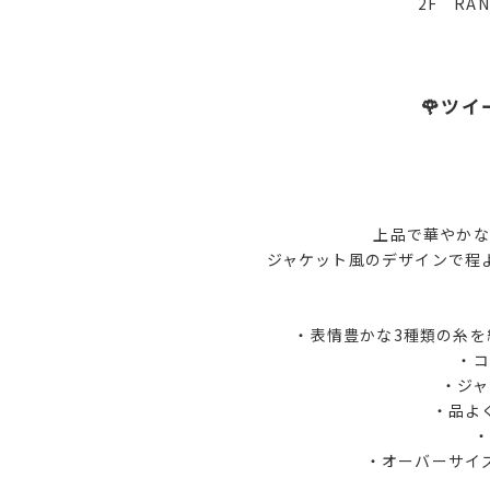
2F RA
🌹ツ
上品で華やかな
ジャケット風のデザインで程
・表情豊かな3種類の糸
・コ
・ジ
・品よ
・オーバーサイ