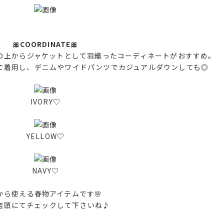
🎀COORDINATE🎀
の上からジャケットとして羽織ったコーディネートがおすすめ。
て着用し、デニムやワイドパンツでカジュアルダウンしても◎
IVORY♡
YELLOW♡
NAVY♡
から使える春物アイテムです🌸
店頭にてチェックして下さいね♪