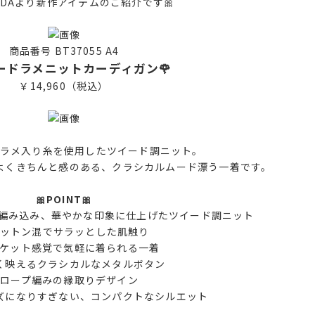
NDAより新作アイテムのご紹介です🎀
商品番号 BT37055 A4
イードラメニットカーディガン🌹
￥14,960（税込）
ラメ入り糸を使用したツイード調ニット。
よくきちんと感のある、クラシカルムード漂う一着です。
🎀POINT🎀
を編み込み、華やかな印象に仕上げたツイード調ニット
ットン混でサラッとした肌触り
ャケット感覚で気軽に着られる一着
く映えるクラシカルなメタルボタン
・ロープ編みの縁取りデザイン
ズになりすぎない、コンパクトなシルエット