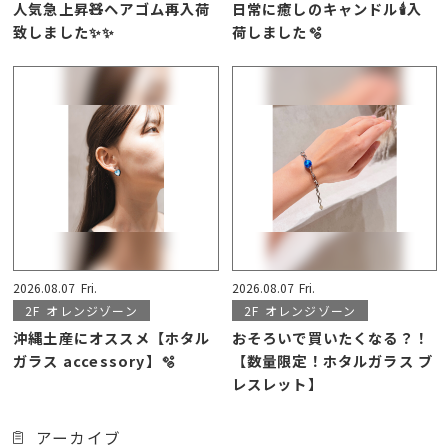
人気急上昇🧸ヘアゴム再入荷
日常に癒しのキャンドル🕯️入
致しました✨✨
荷しました🫧
2026.08.07
Fri.
2026.08.07
Fri.
2F
オレンジゾーン
2F
オレンジゾーン
沖縄土産にオススメ【ホタル
おそろいで買いたくなる？！
ガラス accessory】🫧
【数量限定！ホタルガラス ブ
レスレット】
アーカイブ