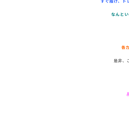
すぐ履け、ト
なんとい
各カ
是非、