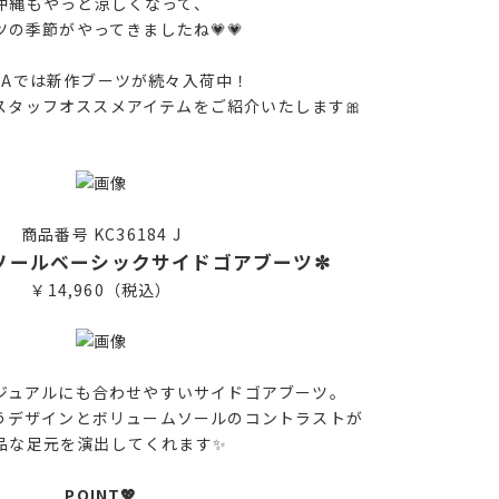
沖縄もやっと涼しくなって、
ツの季節がやってきましたね💗💗
DAでは新作ブーツが続々入荷中！
スタッフオススメアイテムをご紹介いたします🎀
商品番号 KC36184 J
ソールベーシックサイドゴアブーツ✼
￥14,960（税込）
ジュアルにも合わせやすいサイドゴアブーツ。
うデザインとボリュームソールのコントラストが
品な足元を演出してくれます✨
POINT💖