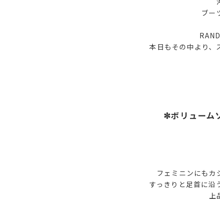
ブー
RAN
本日もその中より、
✼ボリューム
フェミニンにもカ
すっきりと足首に沿
上