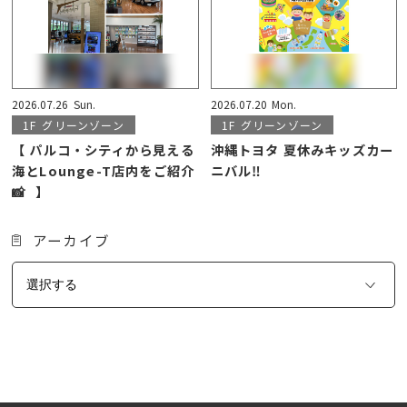
2026.07.26
Sun.
2026.07.20
Mon.
1F
グリーンゾーン
1F
グリーンゾーン
【 パルコ・シティから見える
沖縄トヨタ 夏休みキッズカー
海とLounge-T店内をご紹介
ニバル‼️
📸⠀】
アーカイブ