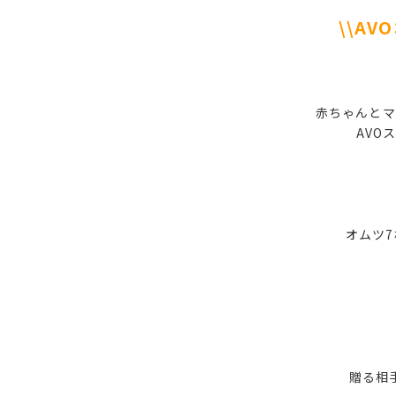
\\A
赤ちゃんとマ
AVO
オムツ7
贈る相