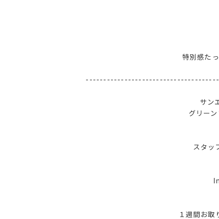
特別感た
-------------------------------------
サン
グリーン
スタッ
I
１週間お取り