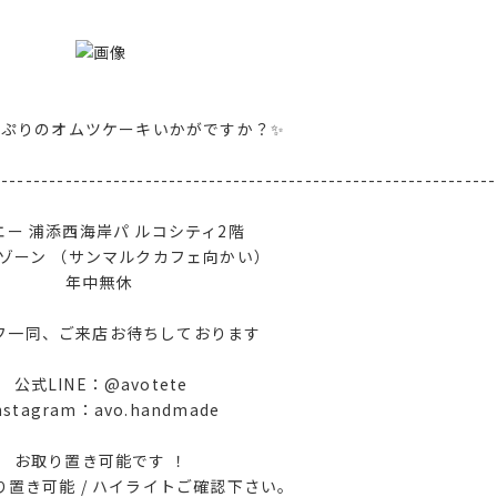
っぷりのオムツケーキいかがですか？✨
---------------------------------------------------------------
エー 浦添西海岸パ ルコシティ2階
ゾーン （サンマルクカフェ向かい）
年中無休
フ一同、ご来店お待ちしております
公式LINE：@avotete
nstagram：avo.handmade
お取り置き可能です ！
置き可能 / ハイライトご確認下さい‪。