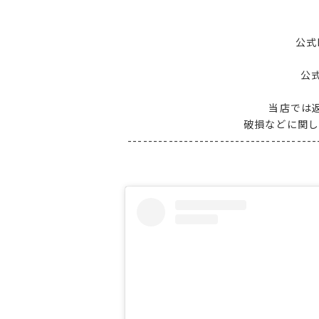
公式
公
当店では
破損などに関
-------------------------------------